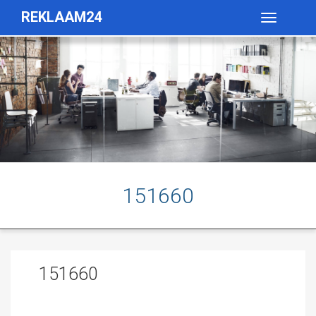
REKLAAM24
Toggle
navigatio
151660
151660