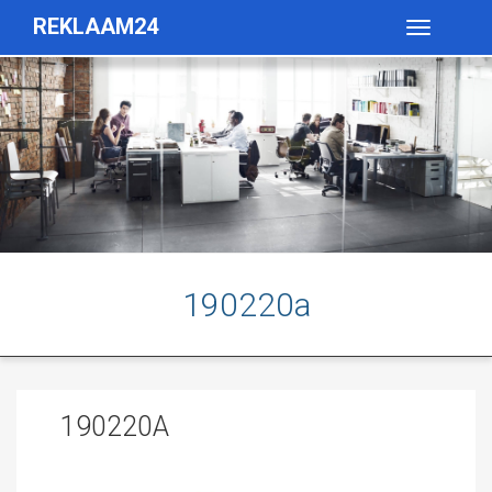
REKLAAM24
Toggle
navigatio
190220a
190220A