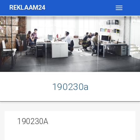
REKLAAM24
Toggle
navigatio
190230a
190230A