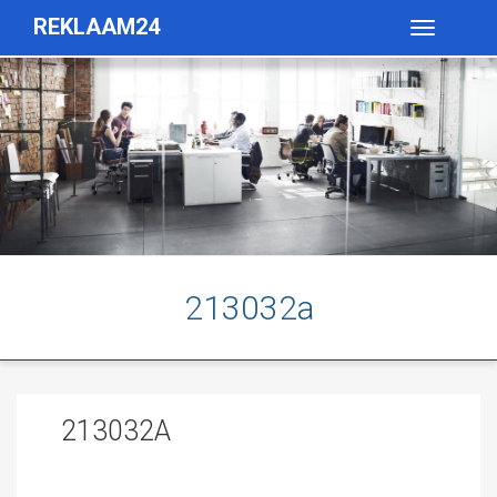
REKLAAM24
Toggle
navigatio
213032a
213032A