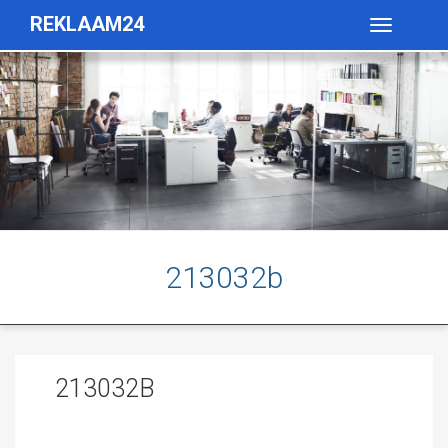
REKLAAM24
Toggle
navigatio
213032b
213032B