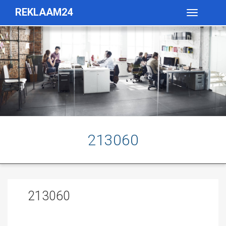
REKLAAM24
Toggle
navigatio
213060
213060