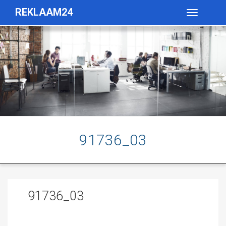
REKLAAM24
Toggle
navigatio
91736_03
91736_03