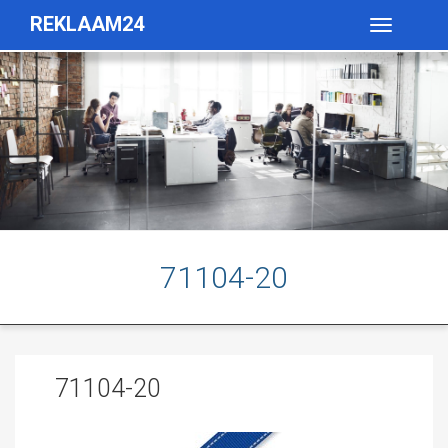
REKLAAM24
Toggle
navigatio
71104-20
71104-20