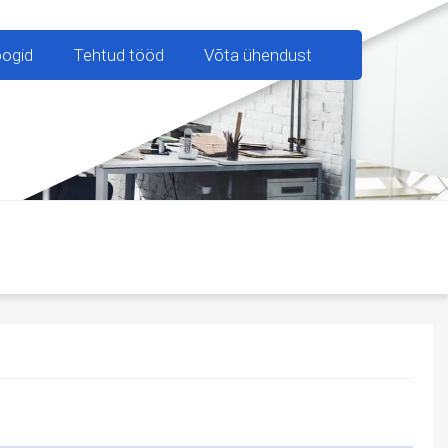
oogid
Tehtud tööd
Võta ühendust