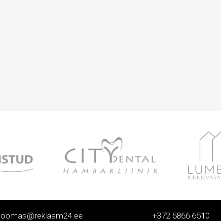
toomas@reklaam24.ee
+372 5866 6510