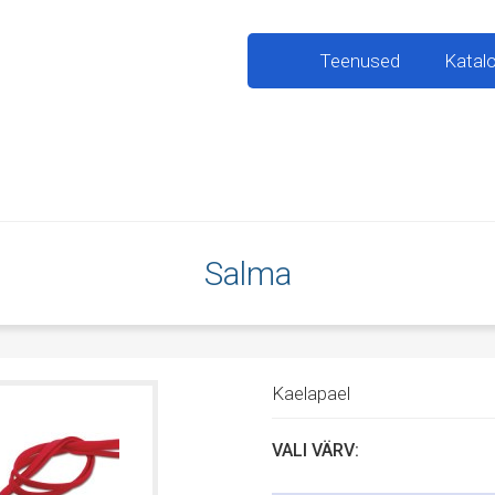
Teenused
Katal
Salma
Kaelapael
VALI VÄRV: