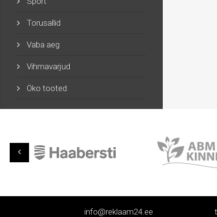
Sport
Torusallid
Vaba aeg
Vihmavarjud
Öko tooted
info@reklaam24.ee