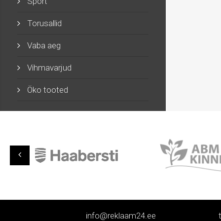
Sport
Torusallid
Vaba aeg
Vihmavarjud
Öko tooted
info@reklaam24.ee