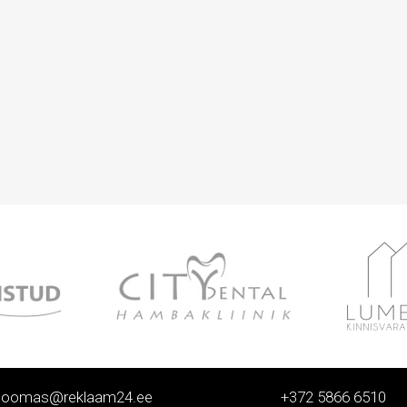
toomas@reklaam24.ee
+372 5866 6510