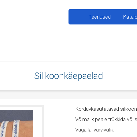
Teenused
Katal
Silikoonkäepaelad
Korduvkasutatavad silikoon
Võimalik peale trükkida või 
Väga lai värvivalik.