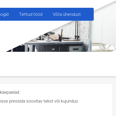
oogid
Tehtud tööd
Võta ühendust
käepaelad.
sisse pressida soovitav tekst või kujundus.