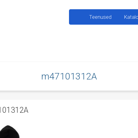
Teenused
Katal
m47101312A
101312A