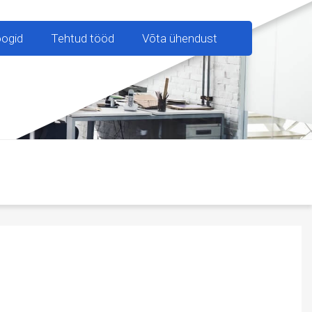
oogid
Tehtud tööd
Võta ühendust