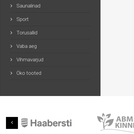
Saunalinad
Sport
Torusallid
Vaba aeg
Vihmavarjud
Öko tooted