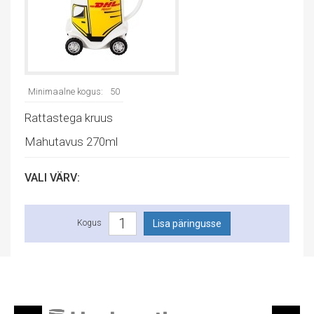
Minimaalne kogus:
50
Rattastega kruus
Mahutavus 270ml
VALI VÄRV:
Kogus