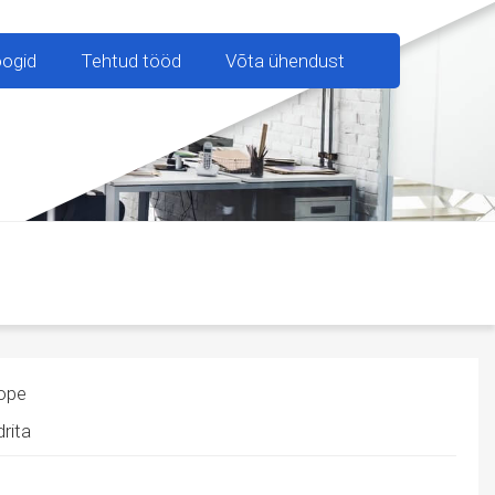
oogid
Tehtud tööd
Võta ühendust
jope
rita