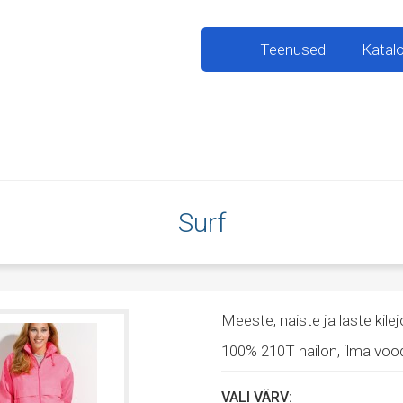
Teenused
Katal
Surf
Meeste, naiste ja laste kile
100% 210T nailon, ilma vood
VALI VÄRV: