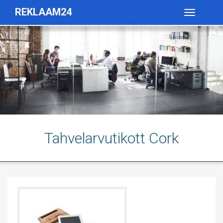
REKLAAM24
Toggle
navigatio
Tahvelarvutikott Cork