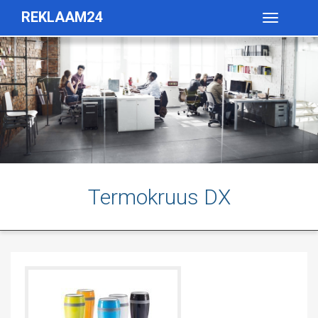
REKLAAM24
Toggle
navigatio
Termokruus DX