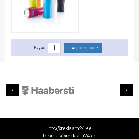
Kogus
info@reklaam24.ee
toomas@reklaam24.ee