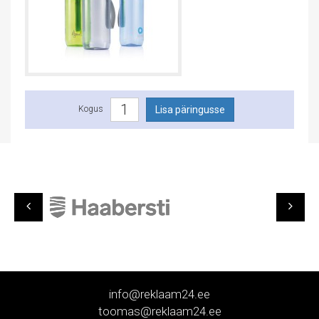
Kogus
info@reklaam24.ee
toomas@reklaam24.ee