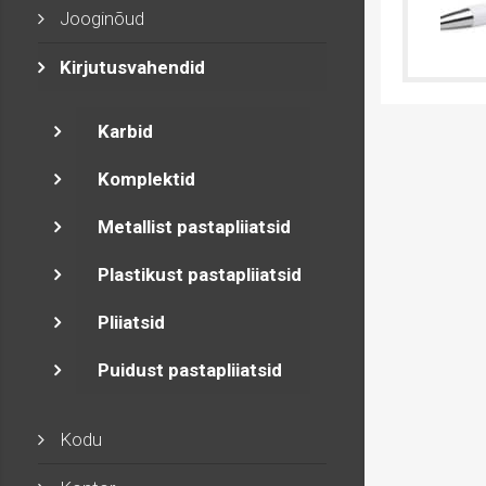
Jooginõud
Kirjutusvahendid
Karbid
Komplektid
Metallist pastapliiatsid
Plastikust pastapliiatsid
Pliiatsid
Puidust pastapliiatsid
Kodu