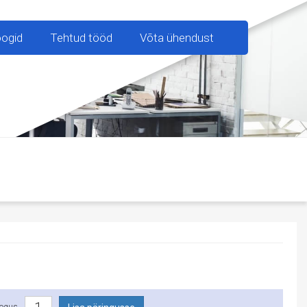
oogid
Tehtud tööd
Võta ühendust