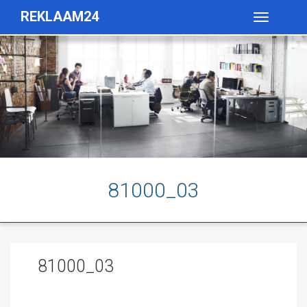
REKLAAM24
Toggle
navigatio
81000_03
81000_03