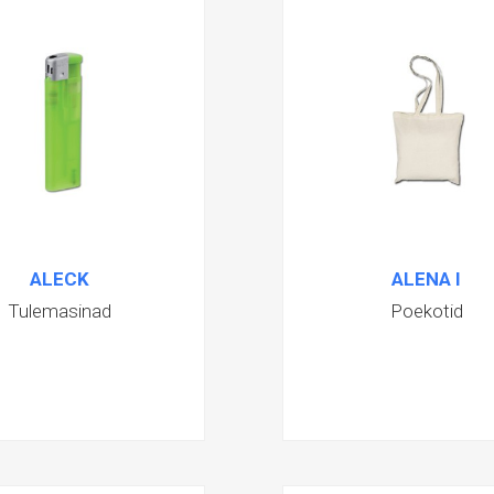
ALECK
ALENA I
Tulemasinad
Poekotid