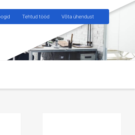
oogid
Tehtud tööd
Võta ühendust