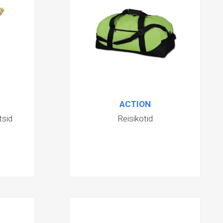
ACTION
tsid
Reisikotid