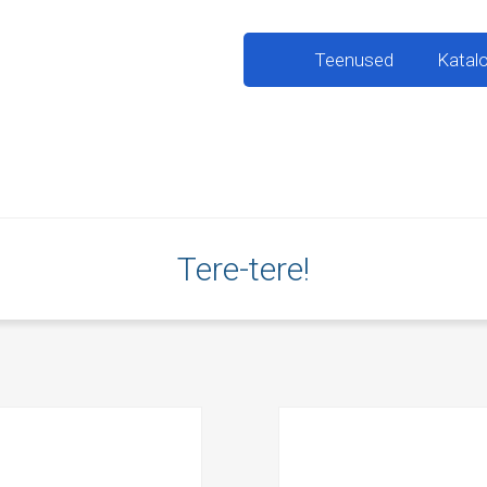
Teenused
Katal
Tere-tere!